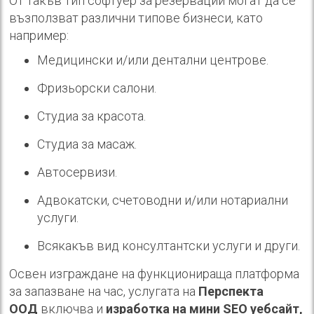
От такъв тип софтуер за резервации могат да се
възползват различни типове бизнеси, като
например:
Медицински и/или дентални центрове.
Фризьорски салони.
Студиа за красота.
Студиа за масаж.
Автосервизи.
Адвокатски, счетоводни и/или нотариални
услуги.
Всякакъв вид консултантски услуги и други.
Освен изграждане на функционираща платформа
за запазване на час, услугата на
Перспекта
ООД
включва и
изработка на мини SEO уебсайт,