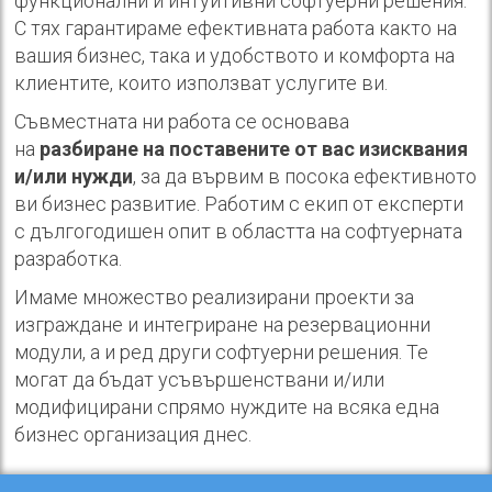
функционални и интуитивни софтуерни решения.
С тях гарантираме ефективната работа както на
вашия бизнес, така и удобството и комфорта на
клиентите, които използват услугите ви.
Съвместната ни работа се основава
на
разбиране на поставените от вас изисквания
и/или нужди
, за да вървим в посока ефективното
ви бизнес развитие. Работим с екип от експерти
с дългогодишен опит в областта на софтуерната
разработка.
Имаме множество реализирани проекти за
изграждане и интегриране на резервационни
модули, а и ред други софтуерни решения. Те
могат да бъдат усъвършенствани и/или
модифицирани спрямо нуждите на всяка една
бизнес организация днес.